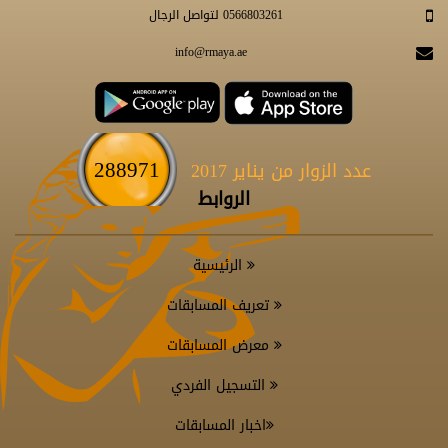
0566803261 لتواصل الرجال
info@rmaya.ae
288971
عدد الزوار من يناير 2017
الروابط
الرئيسية
تعريف المسابقات
معرض المسابقات
التسجيل الفردي
اخبار المسابقات