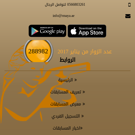
0566803261 لتواصل الرجال
info@rmaya.ae
288982
عدد الزوار من يناير 2017
الروابط
الرئيسية
تعريف المسابقات
معرض المسابقات
التسجيل الفردي
اخبار المسابقات