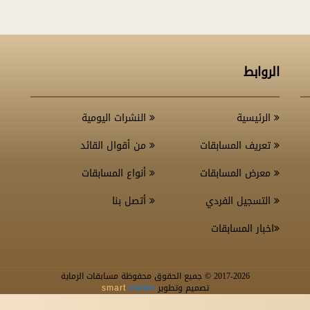
الروابط
الرئيسية
النشرات اليومية
تعريف المسابقات
من أقوال القائد
معرض المسابقات
أنواع المسابقات
التسجيل الفردي
أتصل بنا
اخبار المسابقات
-2026 © جميع الحقوق محفوظة مسابقات الرماية
2017
تصميم وتطوير
smart
vision