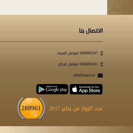
الاتصال بنا
0509995267 لتواصل النساء
0566803261 لتواصل الرجال
info@rmaya.ae
288961
عدد الزوار من يناير 2017