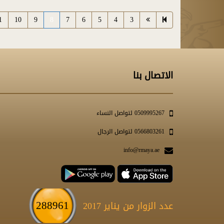
1
10
9
8
7
6
5
4
3
الاتصال بنا
0509995267 لتواصل النساء
0566803261 لتواصل الرجال
info@rmaya.ae
288961
عدد الزوار من يناير 2017