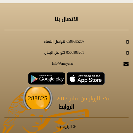
الاتصال بنا
0509995267 لتواصل النساء
0566803261 لتواصل الرجال
info@rmaya.ae
288825
عدد الزوار من يناير 2017
الروابط
الرئيسية