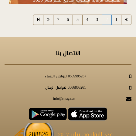
مسابقات الرماية السنوية الحادي عشر لعام 2023
7
6
5
4
3
2
1
الاتصال بنا
0509995267 لتواصل النساء
0566803261 لتواصل الرجال
info@rmaya.ae
288826
عدد الزوار من يناير 2017